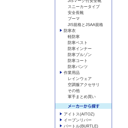
JISマーク付安全靴
スニーカータイプ
安全長靴
プーマ
JIS規格とJSAA規格
防寒衣
軽防寒
防寒ベスト
防寒インナー
防寒ブルゾン
防寒コート
防寒パンツ
作業用品
レインウェア
空調服アクセサリ
その他
軍手まとめ買い
アイトス(AITOZ)
イーブンリバー
バートル(BURTLE)