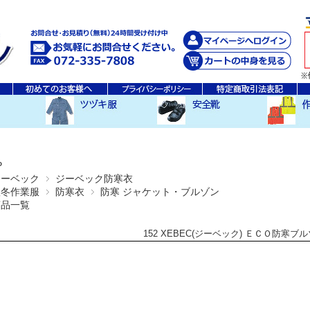
秋・冬ツヅキ服
春・夏ツヅキ服
防寒ツヅキ服
EDWINツヅキ服
スニーカータイプ
安全長靴
レインウ
空調服ア
その他
P
ジーベック
ジーベック防寒衣
秋冬作業服
防寒衣
防寒 ジャケット・ブルゾン
商品一覧
152 XEBEC(ジーベック) ＥＣＯ防寒ブ