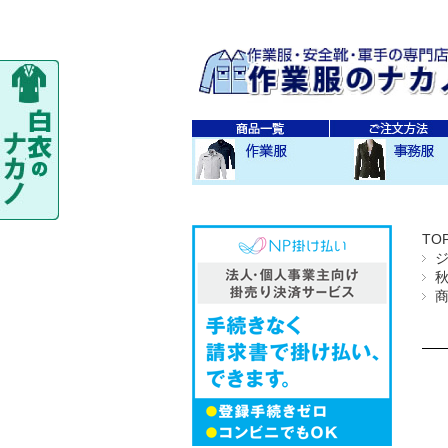
秋・冬作業服
春・夏作業服
レディス作業服
空調服
防寒衣
秋冬 素材・種類別
春夏 素材・種類別
CO-COS
SOWA
TS-DESIGN
ジーベック
バートル
アイトス
秋・冬事務服
春・夏事務服
TO