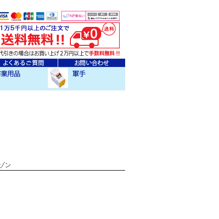
ェア
クセサリー
作業用軍手
ルゾン