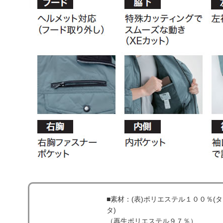
■素材：(表)ポリエステル１００％(
タ)
（再生ポリエステル９７％）