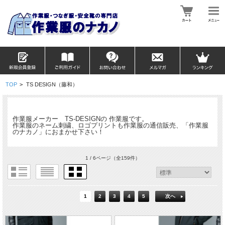
TOP
>
TS DESIGN（藤和）
作業服メーカー TS-DESIGNの 作業服です。
作業服のネーム刺繍、ロゴプリントも作業服の通信販売、「作業服
のナカノ」におまかせ下さい！
1 / 6ページ
（全159件）
1
2
3
4
5
次へ