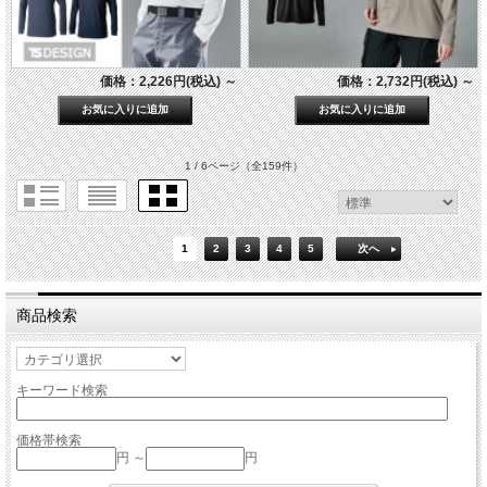
価格：2,226円(税込)
～
価格：2,732円(税込)
～
1 / 6ページ
（全159件）
1
2
3
4
5
次へ
商品検索
キーワード検索
価格帯検索
円 ～
円