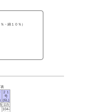
０％・綿１０％）
ズ表
９
２１
号
)
(6L)
5
115
104-