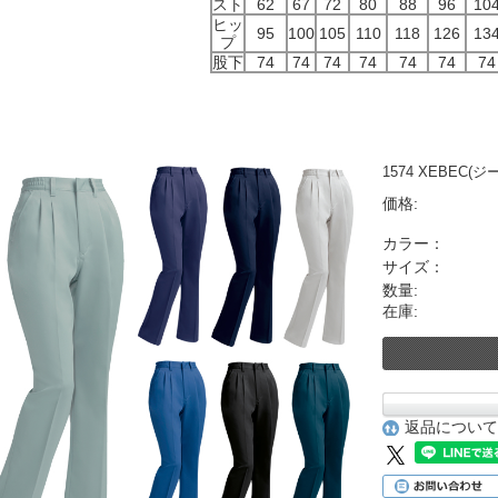
スト
62
67
72
80
88
96
10
ヒッ
95
100
105
110
118
126
13
プ
股下
74
74
74
74
74
74
74
1574 XEBEC
価格:
カラー：
サイズ：
数量:
在庫:
返品について