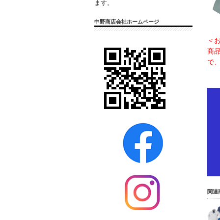
ます。
中野商店会社ホームページ
＜
商
で
関連