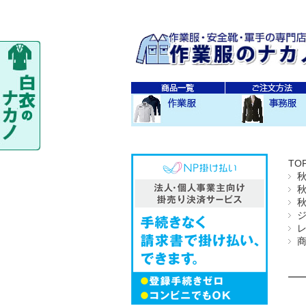
秋・冬作業服
春・夏作業服
レディス作業服
空調服
防寒衣
秋冬 素材・種類別
春夏 素材・種類別
CO-COS
SOWA
TS-DESIGN
ジーベック
バートル
アイトス
秋・冬事務服
春・夏事務服
TO