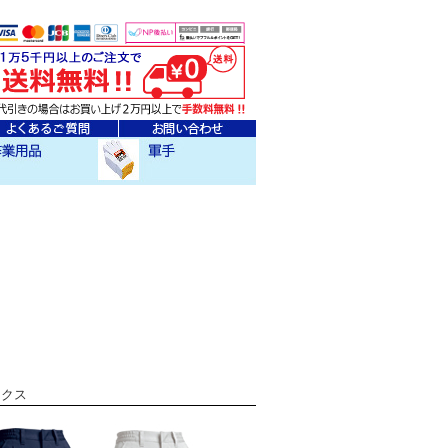
ェア
クセサリー
作業用軍手
ックス