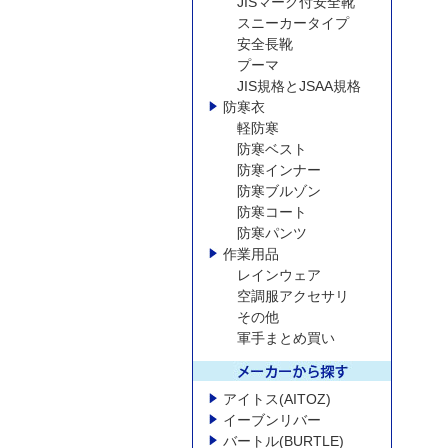
JISマーク付安全靴
スニーカータイプ
安全長靴
プーマ
JIS規格とJSAA規格
防寒衣
軽防寒
防寒ベスト
防寒インナー
防寒ブルゾン
防寒コート
防寒パンツ
作業用品
レインウェア
空調服アクセサリ
その他
軍手まとめ買い
アイトス(AITOZ)
イーブンリバー
バートル(BURTLE)