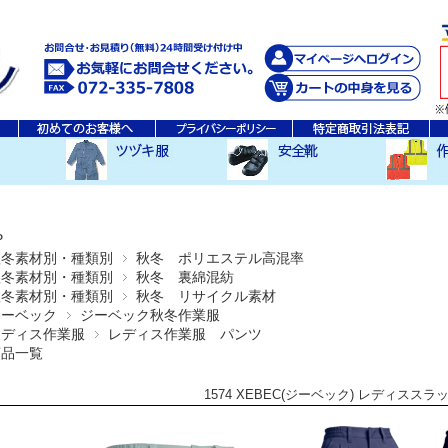
秋・冬ツヅキ服
春・夏ツヅキ服
防寒ツヅキ服
EDWINツヅキ服
スニーカータイプ
安全長靴
レインウ
空調服ア
その他
P
秋冬素材別・種類別
秋冬 ポリエステル高混率
秋冬素材別・種類別
秋冬 裏綿混紡
秋冬素材別・種類別
秋冬 リサイクル素材
ジーベック
ジーベック秋冬作業服
レディス作業服
レディス作業服 パンツ
商品一覧
1574 XEBEC(ジーベック) レディススラ