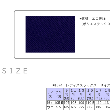
■素材：エコ裏綿
（ポリエステル９
■1574 レディススラックス サイ
９
１１
１３
１５
１７
１
サイ
７号
号
号
号
号
号
号
ズ
(S)
(M)
(L)
(LL)
(3L)
(4L)
(5L
総丈
105.5
107
108
109
110.5
112
113.
ウエ
57-
62-
67-
72-
80-
88-
96-