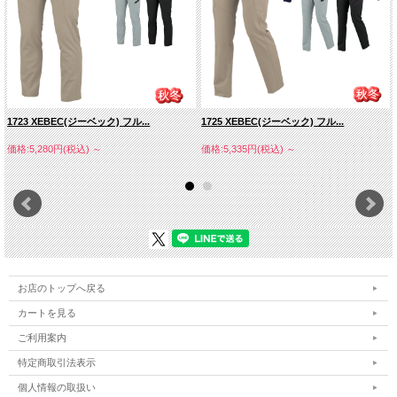
■素材：ストレッチツイル
（ポリエステル６１％・綿３％・
複合繊維５％・ポリウレタン３％）
1723 XEBEC(ジーベック) フル...
1725 XEBEC(ジーベック) フル...
価格:5,280円(税込)
～
価格:5,335円(税込)
～
お店のトップへ戻る
カートを見る
ご利用案内
特定商取引法表示
個人情報の取扱い