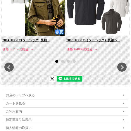
2014 XEBEC(ジーベック) 長袖...
2013 XEBEC（ジーベック）長袖シ...
価格:5,115円(税込)
～
価格:4,400円(税込)
～
お店のトップへ戻る
カートを見る
ご利用案内
特定商取引法表示
個人情報の取扱い