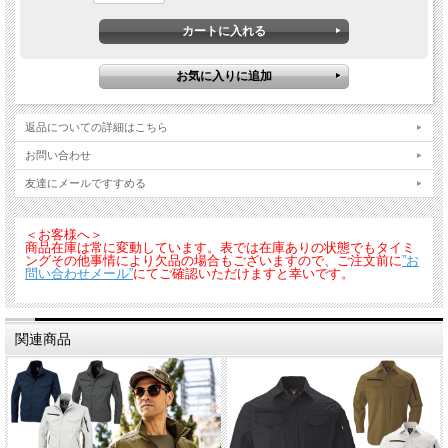
返品についての詳細はこちら
お問い合わせ
友達にメールですすめる
＜お客様へ＞
商品在庫は常に変動しています。表では在庫ありの状態でもタイミ
ングその他事情により欠品の場合もございますので、ご注文前に
”お
問い合わせメール”
にてご確認いただけますと幸いです。
関連商品
■素材：サマーツイル
（綿１００％）