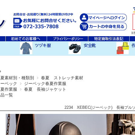
秋・冬ツヅキ服
春・夏ツヅキ服
防寒ツヅキ服
EDWINツヅキ服
スニーカータイプ
安全長靴
レインウ
空調服ア
その他
P
春夏素材別・種類別
春夏 ストレッチ素材
ジーベック
ジーベック春夏作業服
春夏作業服
春夏 長袖ジャケット
商品一覧
2234 XEBEC(ジーベック) 長袖ブル