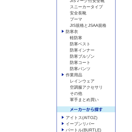
JISマーク付安全靴
スニーカータイプ
安全長靴
プーマ
JIS規格とJSAA規格
防寒衣
軽防寒
防寒ベスト
防寒インナー
防寒ブルゾン
防寒コート
防寒パンツ
作業用品
レインウェア
空調服アクセサリ
その他
軍手まとめ買い
アイトス(AITOZ)
イーブンリバー
バートル(BURTLE)