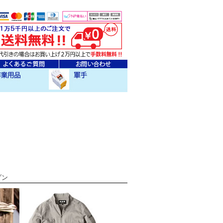
ェア
クセサリー
作業用軍手
ゾン