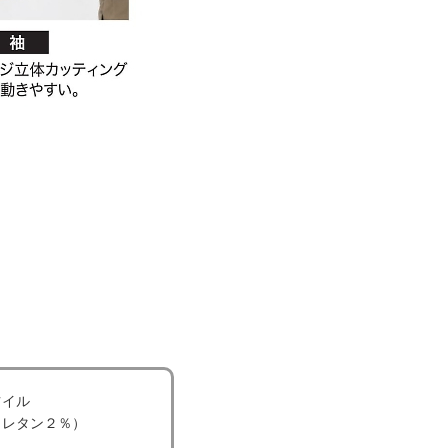
ツイル
ウレタン２％）