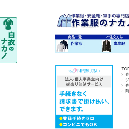
秋・冬作業服
春・夏作業服
レディス作業服
空調服
防寒衣
秋冬 素材・種類別
春夏 素材・種類別
CO-COS
SOWA
TS-DESIGN
ジーベック
バートル
アイトス
秋・冬事務服
春・夏事務服
TO