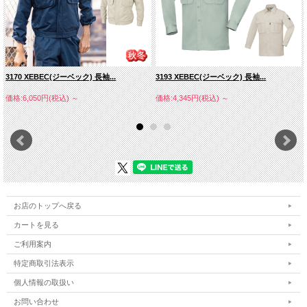
・綿３５％）
帯電防止素材
リサイクル素材
3170 XEBEC(ジーベック) 長袖...
3193 XEBEC(ジーベック) 長袖...
７号
９号
１１号
１３号
１５号
１７号
胸囲
100
104
108
112
116
120
価格:6,050円(税込)
～
価格:4,345円(税込)
～
裄丈
70
72.5
75.5
77
78.5
79.5
着丈
61
64
67
68
68
68
樹脂ボタン（糸付ボタン）
お店のトップへ戻る
カートを見る
ご利用案内
特定商取引法表示
個人情報の取扱い
お問い合わせ