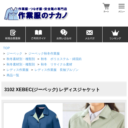
TOP
>
ジーベック
>
ジーベック秋冬作業服
>
秋冬素材別・種類別
>
秋冬 ポリエステル・綿混紡
>
秋冬素材別・種類別
>
秋冬 リサイクル素材
>
レディス作業服
>
レディス作業服 長袖ブルゾン
>
商品一覧
3102 XEBEC(ジーベック) レディスジャケット