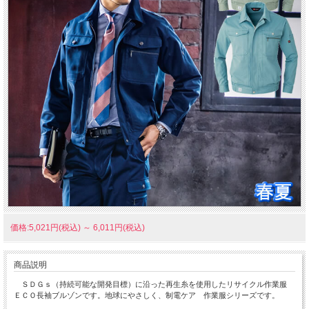
価格:5,021円(税込)
～
6,011円(税込)
商品説明
ＳＤＧｓ（持続可能な開発目標）に沿った再生糸を使用したリサイクル作業服
ＥＣＯ長袖ブルゾンです。地球にやさしく、制電ケア 作業服シリーズです。