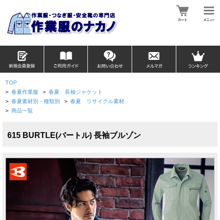
TOP
>
春夏作業服
>
春夏 長袖ジャケット
>
春夏素材別・種類別
>
春夏 リサイクル素材
>
商品一覧
615 BURTLE(バートル) 長袖ブルゾン