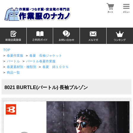
TOP
>
春夏作業服
>
春夏 長袖ジャケット
>
バートル
>
バートル春夏作業服
>
春夏素材別・種類別
>
春夏 綿１００％
>
商品一覧
8021 BURTLE(バートル) 長袖ブルゾン