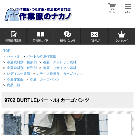
TOP
>
バートル
>
バートル春夏作業服
>
春夏素材別・種類別
>
春夏 ストレッチ素材
>
春夏素材別・種類別
>
春夏 リサイクル素材
>
レディス作業服
>
レディス作業服 カーゴパンツ
>
春夏作業服
>
春夏 カーゴパンツ
>
商品一覧
9702 BURTLE(バートル) カーゴパンツ