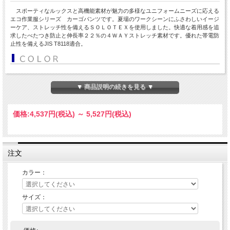
スポーティなルックスと高機能素材が魅力の多様なユニフォームニーズに応える
エコ作業服シリーズ カーゴパンツです。夏場のワークシーンにふさわしいイージ
ーケア、ストレッチ性を備えるＳＯＬＯＴＥＸを使用しました。快適な着用感を追
求したべたつき防止と伸長率２２％の４ＷＡＹストレッチ素材です。優れた帯電防
止性を備えるJIS T8118適合。
▼ 商品説明の続きを見る ▼
価格:
4,537円
(税込)
～
5,527円
(税込)
注文
カラー：
サイズ：