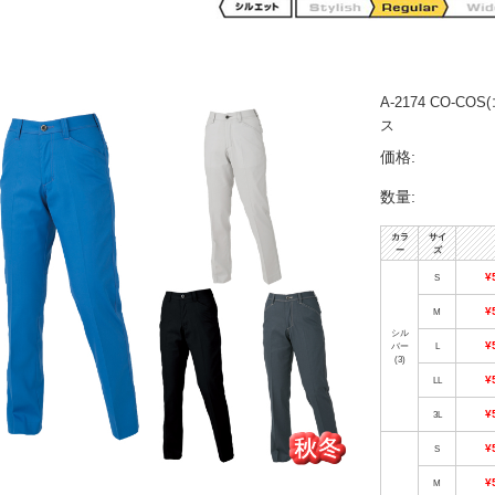
A-2174 CO-
ス
価格:
数量:
カラ
サイ
ー
ズ
¥
S
¥
M
シル
¥
バー
L
(3)
¥
LL
¥
3L
¥
S
¥
M