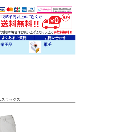
ェア
クセサリー
作業用軍手
ーススラックス