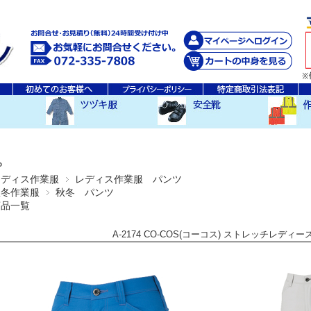
秋・冬ツヅキ服
春・夏ツヅキ服
防寒ツヅキ服
EDWINツヅキ服
スニーカータイプ
安全長靴
レインウ
空調服ア
その他
P
レディス作業服
レディス作業服 パンツ
秋冬作業服
秋冬 パンツ
商品一覧
A-2174 CO-COS(コーコス) ストレッチレディ