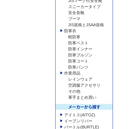
JISマーク付安全靴
スニーカータイプ
安全長靴
プーマ
JIS規格とJSAA規格
防寒衣
軽防寒
防寒ベスト
防寒インナー
防寒ブルゾン
防寒コート
防寒パンツ
作業用品
レインウェア
空調服アクセサリ
その他
軍手まとめ買い
アイトス(AITOZ)
イーブンリバー
バートル(BURTLE)