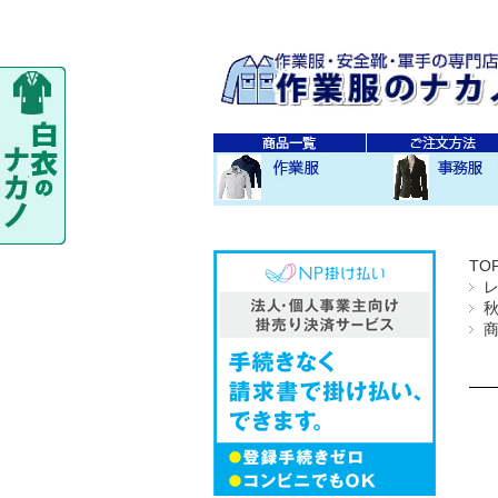
秋・冬作業服
春・夏作業服
レディス作業服
空調服
防寒衣
秋冬 素材・種類別
春夏 素材・種類別
CO-COS
SOWA
TS-DESIGN
ジーベック
バートル
アイトス
秋・冬事務服
春・夏事務服
TO