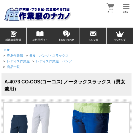
TOP
>
春夏作業服
>
春夏 パンツ・スラックス
>
レディス作業服
>
レディス作業服 パンツ
>
商品一覧
A-4073 CO-COS(コーコス) ノータックスラックス（男女
兼用）