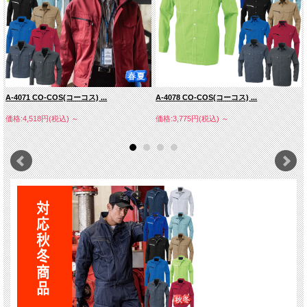
（ポリエステル６５％・綿３５％）
・樹脂ドットボタン
・樹脂穴ボタン（左後）
■A-4073 ノータックスラックス サイズ表 男性シルエット
ウエスト
70
73
76
79
82
85
88
91
95
100
106
112
120
A-4071 CO-COS(コーコス) ...
A-4078 CO-COS(コーコス) ...
股下
80
80
80
80
80
80
80
80
80
80
80
80
80
価格:4,518円(税込)
～
価格:3,775円(税込)
～
■A-4073 ノータックスラックス サイズ表 女性シルエット
ウエストヌード寸法
62
66
ウエスト（仕上がり寸法）
72
76
ヒップ
94
98
股下
76
76