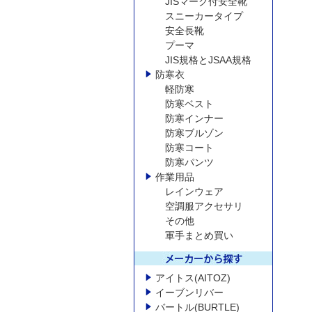
JISマーク付安全靴
スニーカータイプ
安全長靴
プーマ
JIS規格とJSAA規格
防寒衣
軽防寒
防寒ベスト
防寒インナー
防寒ブルゾン
防寒コート
防寒パンツ
作業用品
レインウェア
空調服アクセサリ
その他
軍手まとめ買い
アイトス(AITOZ)
イーブンリバー
バートル(BURTLE)