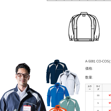
A-5081 CO-
価格:
数量:
カラ
サイ
ー
ズ
¥
SS
¥
S
¥
M