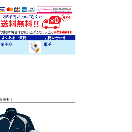
ェア
クセサリー
作業用軍手
男女兼用）