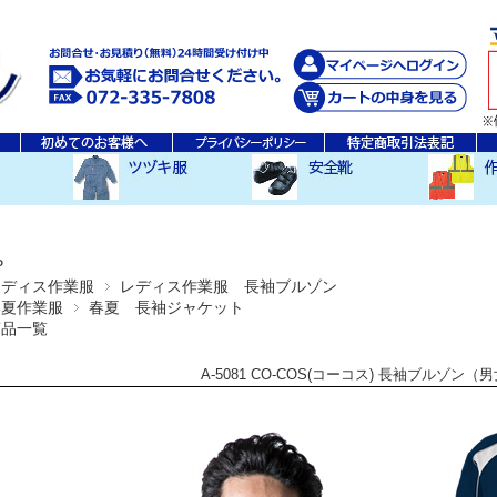
秋・冬ツヅキ服
春・夏ツヅキ服
防寒ツヅキ服
EDWINツヅキ服
スニーカータイプ
安全長靴
レインウ
空調服ア
その他
P
レディス作業服
レディス作業服 長袖ブルゾン
春夏作業服
春夏 長袖ジャケット
商品一覧
A-5081 CO-COS(コーコス) 長袖ブルゾン（