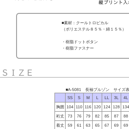
■素材：クールトロピカル
（ポリエステル８５％・綿１５％）
・樹脂ドットボタン
・樹脂ファスナー
■A-5081 長袖ブルゾン サイズ
SS
S
M
L
LL
3L
4L
胸囲
104
110
116
120
124
128
13
裄丈
73
76
79
82
85
87
88
着丈
59
61
63
65
67
69
69