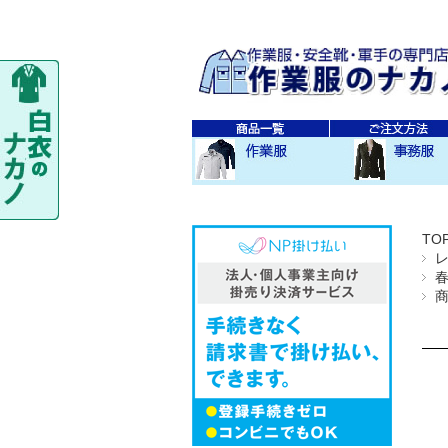
秋・冬作業服
春・夏作業服
レディス作業服
空調服
防寒衣
秋冬 素材・種類別
春夏 素材・種類別
CO-COS
SOWA
TS-DESIGN
ジーベック
バートル
アイトス
秋・冬事務服
春・夏事務服
TO