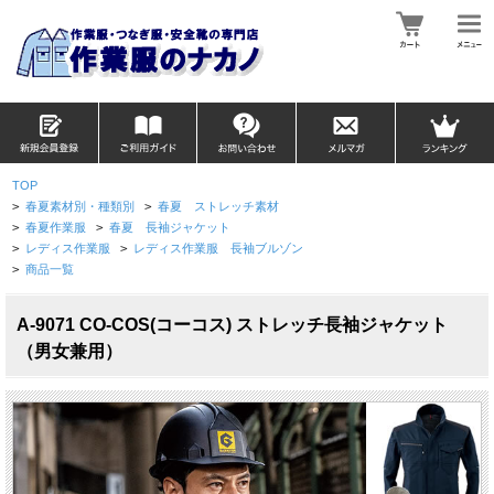
TOP
>
春夏素材別・種類別
>
春夏 ストレッチ素材
>
春夏作業服
>
春夏 長袖ジャケット
>
レディス作業服
>
レディス作業服 長袖ブルゾン
>
商品一覧
A-9071 CO-COS(コーコス) ストレッチ長袖ジャケット
（男女兼用）