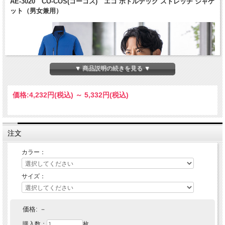
AE-3020 CO-COS(コーコス) エコ ボトルテック ストレッチ ジャケ
ット（男女兼用）
▼ 商品説明の続きを見る ▼
価格:
4,232円
(税込)
～
5,332円
(税込)
注文
カラー：
サイズ：
価格:
－
購入数：
枚