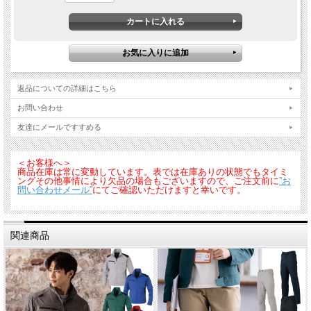
ワーカーとともに20年間で培ったアンドレの機能性×15年間で磨き上げた
GLADIATOR®のデザイン性が融合したコラボモデル。次世代T/Cが織りなす強度と
ストレッチ性は多彩なワークスタイルにアジャストする逸品。
返品についての詳細はこちら
お問い合わせ
友達にメールですすめる
＜お客様へ＞
商品在庫は常に変動しています。表では在庫ありの状態でもタイミ
ングその他事情により欠品の場合もございますので、ご注文前に
”お
問い合わせメール”
にてご確認いただけますと幸いです。
関連商品