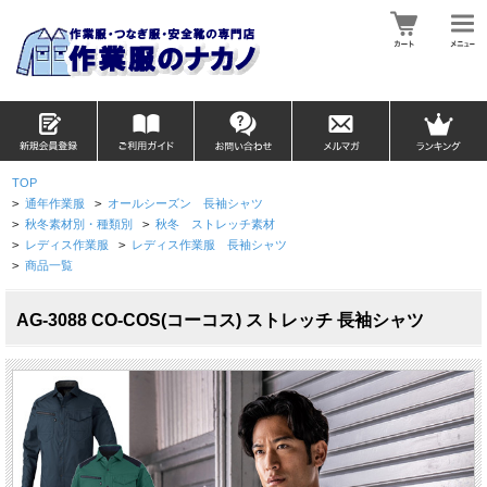
TOP
>
通年作業服
>
オールシーズン 長袖シャツ
>
秋冬素材別・種類別
>
秋冬 ストレッチ素材
>
レディス作業服
>
レディス作業服 長袖シャツ
>
商品一覧
AG-3088 CO-COS(コーコス) ストレッチ 長袖シャツ