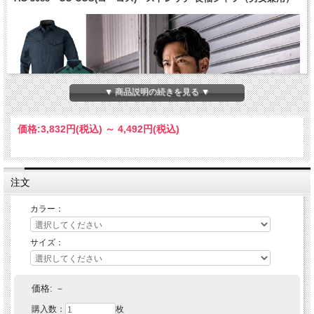
▼ 商品説明の続きを見る ▼
価格:
3,832円
(税込)
～
4,492円
(税込)
注文
カラー：
サイズ：
価格:
－
購入数：
枚