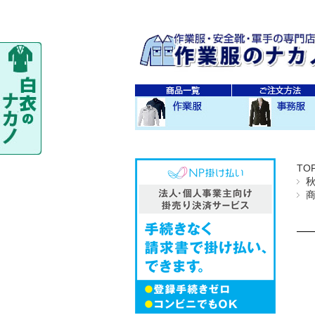
秋・冬作業服
春・夏作業服
レディス作業服
空調服
防寒衣
秋冬 素材・種類別
春夏 素材・種類別
CO-COS
SOWA
TS-DESIGN
ジーベック
バートル
アイトス
秋・冬事務服
春・夏事務服
TO