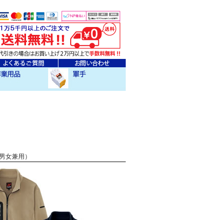
ェア
クセサリー
作業用軍手
ン（男女兼用）