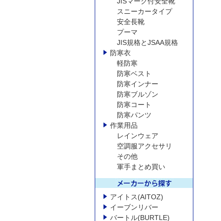
JISマーク付安全靴
スニーカータイプ
安全長靴
プーマ
JIS規格とJSAA規格
防寒衣
軽防寒
防寒ベスト
防寒インナー
防寒ブルゾン
防寒コート
防寒パンツ
作業用品
レインウェア
空調服アクセサリ
その他
軍手まとめ買い
アイトス(AITOZ)
イーブンリバー
バートル(BURTLE)