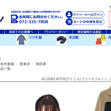
秋・冬ツヅキ服
春・夏ツヅキ服
防寒ツヅキ服
EDWINツヅキ服
スニーカータイプ
安全長靴
レインウ
空調服ア
その他
P
秋冬作業服
防寒衣
軽防寒
商品一覧
AZ-10311 AITOZ(アイトス) フリースブルゾ