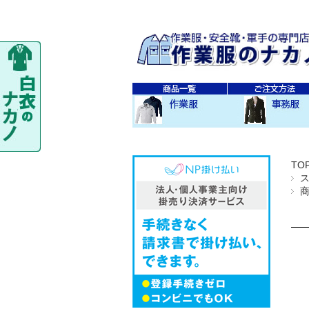
秋・冬作業服
春・夏作業服
レディス作業服
空調服
防寒衣
秋冬 素材・種類別
春夏 素材・種類別
CO-COS
SOWA
TS-DESIGN
ジーベック
バートル
アイトス
秋・冬事務服
春・夏事務服
TO