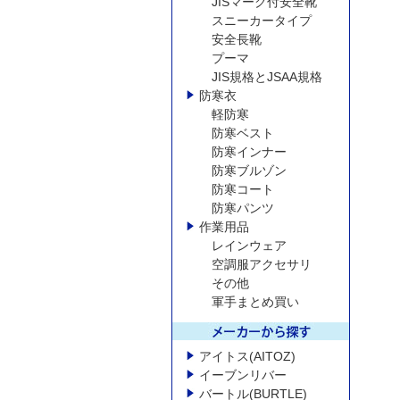
JISマーク付安全靴
スニーカータイプ
安全長靴
プーマ
JIS規格とJSAA規格
防寒衣
軽防寒
防寒ベスト
防寒インナー
防寒ブルゾン
防寒コート
防寒パンツ
作業用品
レインウェア
空調服アクセサリ
その他
軍手まとめ買い
アイトス(AITOZ)
イーブンリバー
バートル(BURTLE)