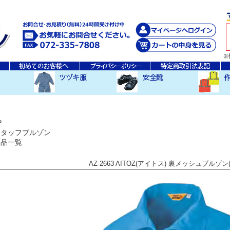
秋・冬ツヅキ服
春・夏ツヅキ服
防寒ツヅキ服
EDWINツヅキ服
スニーカータイプ
安全長靴
レインウ
空調服ア
その他
P
スタッフブルゾン
商品一覧
AZ-2663 AITOZ(アイトス) 裏メッシュブルゾ