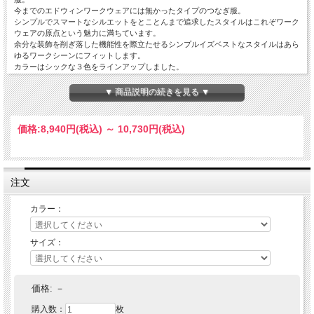
今までのエドウィンワークウェアには無かったタイプのつなぎ服。
シンプルでスマートなシルエットをとことんまで追求したスタイルはこれぞワーク
ウェアの原点という魅力に満ちています。
余分な装飾を削ぎ落した機能性を際立たせるシンプルイズベストなスタイルはあら
ゆるワークシーンにフィットします。
カラーはシックな３色をラインアップしました。
▼ 商品説明の続きを見る ▼
価格:
8,940円
(税込)
～
10,730円
(税込)
注文
カラー：
サイズ：
価格:
－
購入数：
枚