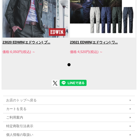
23020 EDWIN(エドウィン) ブ...
23021 EDWIN(エドウィン) ワ...
価格:6,050円(税込)
～
価格:4,520円(税込)
～
素材：綿６０％・
お店のトップへ戻る
ポリエステル４０％
カートを見る
ご利用案内
特定商取引法表示
個人情報の取扱い