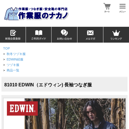
TOP
>
秋冬ツヅキ服
>
EDWIN続服
>
ツヅキ服
>
商品一覧
81010 EDWIN（エドウィン) 長袖つなぎ服