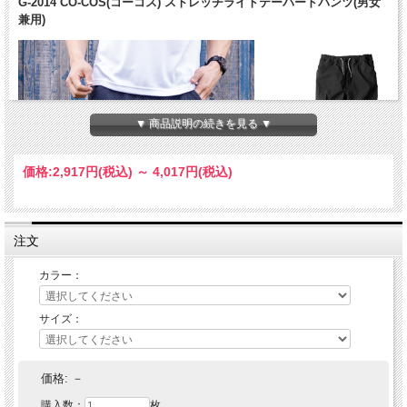
G-2014 CO-COS(コーコス) ストレッチライトテーパードパンツ(男女
兼用)
▼ 商品説明の続きを見る ▼
価格:
2,917円
(税込)
～
4,017円
(税込)
注文
カラー：
サイズ：
価格:
－
購入数：
枚