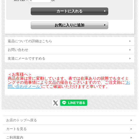
いちど穿いたら戻れなくなるリラックス感。秘密はヨコ伸び５５％の超ストレッ
チ。ウエスト紐はシーンに合わせて内側出しに変更可能。さらに、ベルトループも
あるので幅広いワークシーンにご利用いただけます。
返品についての詳細はこちら
お問い合わせ
友達にメールですすめる
＜お客様へ＞
商品在庫は常に変動しています。表では在庫ありの状態でもタイミ
ングその他事情により欠品の場合もございますので、ご注文前に
”お
問い合わせメール”
にてご確認いただけますと幸いです。
お店のトップへ戻る
カートを見る
ご利用案内