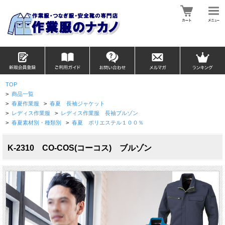
TOP
>
商品一覧
>
春夏作業服
>
春夏 長袖ジャケット
>
レディス作業服
>
レディス作業服 長袖ブルゾン
>
春夏素材別・種類別
>
春夏 ポリエステル１００％
K-2310 CO-COS(コーコス) ブルゾン