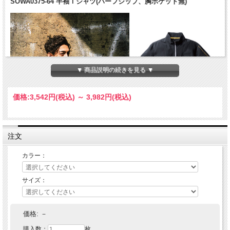
SOWA0375-64 半袖Ｔシャツ(ハーフジップ、胸ポケット無)
▼ 商品説明の続きを見る ▼
価格:
3,542円
(税込)
～
3,982円
(税込)
注文
カラー：
サイズ：
価格:
－
購入数：
枚