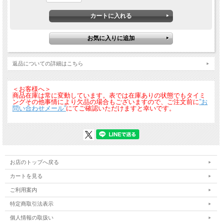
保冷剤ポケット+ 接触冷感生地+ 高通気性生地で猛暑に立ち向かう長袖Ｔシャツ！
EF ウェアと合わせて涼しさ倍増！！
・保冷剤（13003、13004）が入るポケット付き
・q-max0.445で抜群の接触冷感性
・通気性に優れたメッシュを使用
・不快なニオイを軽減する消臭糸の使用&デオドラントテープ付き
・ファン付きジャケットのインナーとして着用することで更に効果アップ
返品についての詳細はこちら
＜お客様へ＞
商品在庫は常に変動しています。表では在庫ありの状態でもタイミ
ングその他事情により欠品の場合もございますので、ご注文前に
”お
問い合わせメール”
にてご確認いただけますと幸いです。
お店のトップへ戻る
カートを見る
ご利用案内
特定商取引法表示
個人情報の取扱い