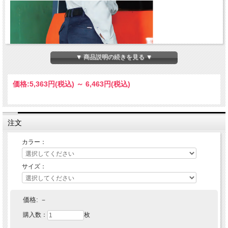
▼ 商品説明の続きを見る ▼
価格:
5,363円
(税込)
～
6,463円
(税込)
注文
カラー：
サイズ：
価格:
－
購入数：
枚
反射材付きのストレッチサマー裏綿作業服シリーズ JIS T8118対応