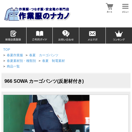
TOP
>
春夏作業服
>
春夏 カーゴパンツ
>
春夏素材別・種類別
>
春夏 制電素材
>
商品一覧
966 SOWA カーゴパンツ(反射材付き)