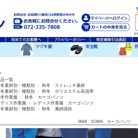
秋・冬ツヅキ服
春・夏ツヅキ服
防寒ツヅキ服
EDWINツヅキ服
スニーカータイプ
安全長靴
レインウ
空調服ア
その他
P
商品一覧
秋冬素材別・種類別
秋冬 ストレッチ素材
秋冬素材別・種類別
秋冬 ポリエステル高混率
秋冬作業服
秋冬 カーゴパンツ
レディス作業服
レディス作業服 カーゴパンツ
秋冬素材別・種類別
秋冬 裏綿混紡
9668 SOWA カーゴパンツ