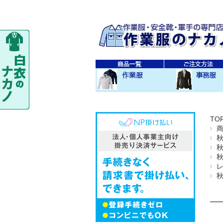
秋・冬作業服
春・夏作業服
レディス作業服
空調服
防寒衣
秋冬 素材・種類別
春夏 素材・種類別
CO-COS
SOWA
TS-DESIGN
ジーベック
バートル
アイトス
秋・冬事務服
春・夏事務服
TO