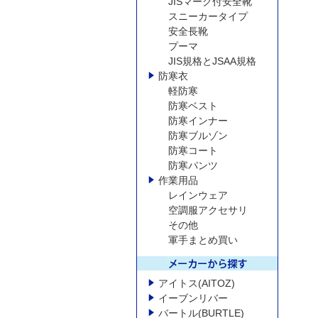
JISマーク付安全靴
スニーカータイプ
安全長靴
プーマ
JIS規格とJSAA規格
防寒衣
軽防寒
防寒ベスト
防寒インナー
防寒ブルゾン
防寒コート
防寒パンツ
作業用品
レインウェア
空調服アクセサリ
その他
軍手まとめ買い
アイトス(AITOZ)
イーブンリバー
バートル(BURTLE)