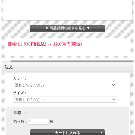
▼ 商品説明の続きを見る ▼
価格:
11,536円
(税込)
～
12,636円
(税込)
注文
カラー：
サイズ：
価格:
－
購入数：
枚
確かな防水性と透湿性を併せ持つレインパンツ。雨が内側に侵入するのを防ぎ、内
側にこもった熱や汗は外へ逃がすＴＳ ＴＥＸを使用しました。