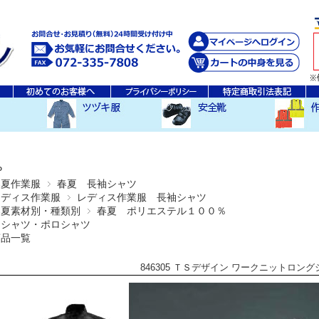
秋・冬ツヅキ服
春・夏ツヅキ服
防寒ツヅキ服
EDWINツヅキ服
スニーカータイプ
安全長靴
レインウ
空調服ア
その他
P
春夏作業服
春夏 長袖シャツ
レディス作業服
レディス作業服 長袖シャツ
春夏素材別・種類別
春夏 ポリエステル１００％
Ｔシャツ・ポロシャツ
商品一覧
846305 ＴＳデザイン ワークニットロン