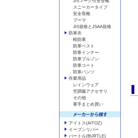
JISマーク付安全靴
スニーカータイプ
安全長靴
プーマ
JIS規格とJSAA規格
防寒衣
軽防寒
防寒ベスト
防寒インナー
防寒ブルゾン
防寒コート
防寒パンツ
作業用品
レインウェア
空調服アクセサリ
その他
軍手まとめ買い
アイトス(AITOZ)
イーブンリバー
バートル(BURTLE)