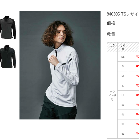
846305 TS
価格:
数量:
カラ
サイ
ー
ズ
¥
SS
¥
S
¥
M
¥
L
ホワ
¥
イト(0
LL
5)
¥
3L
¥
4L
¥
5L
¥
6L