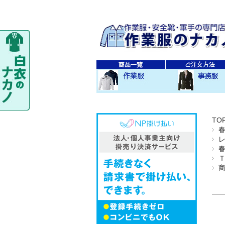
秋・冬作業服
春・夏作業服
レディス作業服
空調服
防寒衣
秋冬 素材・種類別
春夏 素材・種類別
CO-COS
SOWA
TS-DESIGN
ジーベック
バートル
アイトス
秋・冬事務服
春・夏事務服
TO