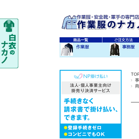
秋・冬作業服
春・夏作業服
レディス作業服
空調服
防寒衣
秋冬 素材・種類別
春夏 素材・種類別
CO-COS
SOWA
TS-DESIGN
ジーベック
バートル
アイトス
秋・冬事務服
春・夏事務服
TO