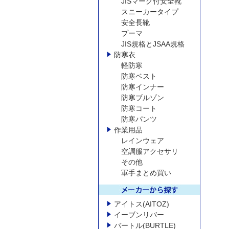
JISマーク付安全靴
スニーカータイプ
安全長靴
プーマ
JIS規格とJSAA規格
防寒衣
軽防寒
防寒ベスト
防寒インナー
防寒ブルゾン
防寒コート
防寒パンツ
作業用品
レインウェア
空調服アクセサリ
その他
軍手まとめ買い
アイトス(AITOZ)
イーブンリバー
バートル(BURTLE)