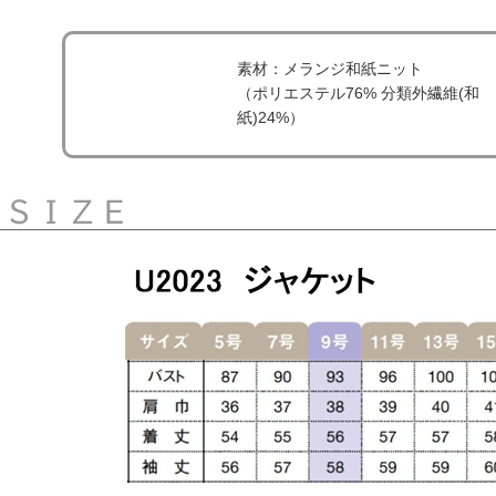
素材：メランジ和紙ニット
（ポリエステル76% 分類外繊維(和
紙)24%）