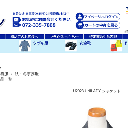
秋・冬ツヅキ服
春・夏ツヅキ服
防寒ツヅキ服
EDWINツヅキ服
スニーカータイプ
安全長靴
レインウ
空調服ア
その他
P
事務服
秋・冬事務服
商品一覧
U2023 UNILADY ジャケット