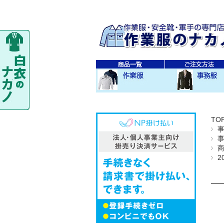
秋・冬作業服
春・夏作業服
レディス作業服
空調服
防寒衣
秋冬 素材・種類別
春夏 素材・種類別
CO-COS
SOWA
TS-DESIGN
ジーベック
バートル
アイトス
秋・冬事務服
春・夏事務服
TO
2