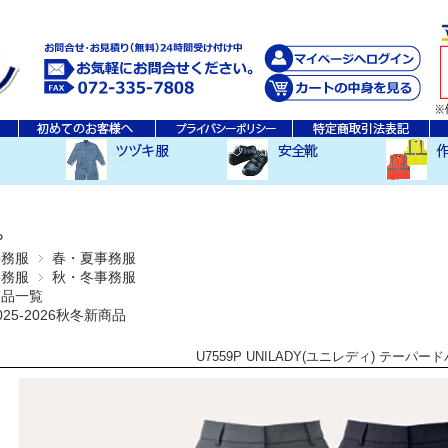
秋・冬ツヅキ服
春・夏ツヅキ服
防寒ツヅキ服
EDWINツヅキ服
スニーカータイプ
安全長靴
レインウ
空調服ア
その他
P
事務服
春・夏事務服
事務服
秋・冬事務服
商品一覧
025-2026秋冬新商品
U7559P UNILADY(ユニレディ) テーパー