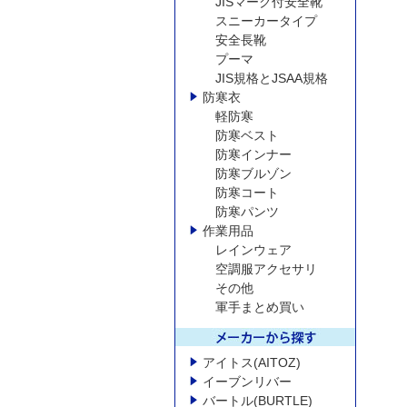
JISマーク付安全靴
スニーカータイプ
安全長靴
プーマ
JIS規格とJSAA規格
防寒衣
軽防寒
防寒ベスト
防寒インナー
防寒ブルゾン
防寒コート
防寒パンツ
作業用品
レインウェア
空調服アクセサリ
その他
軍手まとめ買い
アイトス(AITOZ)
イーブンリバー
バートル(BURTLE)