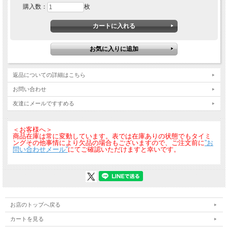
購入数：
枚
サステナビリティの実現に向けエコの需要が高まる昨今に適応、植物由来の合成
繊維を使用したエコマーク対応商品の提案です。大胆な配色とファスナーの差し色
をアクセントにしたスタイリッシュなデザインでありながら、ストレッチ機能、
JIS制電を付与し、様々な職種で安心して着用いただけるジーベックＸＥＢＥＣ作
業服シリーズです。
返品についての詳細はこちら
お問い合わせ
友達にメールですすめる
＜お客様へ＞
商品在庫は常に変動しています。表では在庫ありの状態でもタイミ
ングその他事情により欠品の場合もございますので、ご注文前に
”お
問い合わせメール”
にてご確認いただけますと幸いです。
お店のトップへ戻る
カートを見る