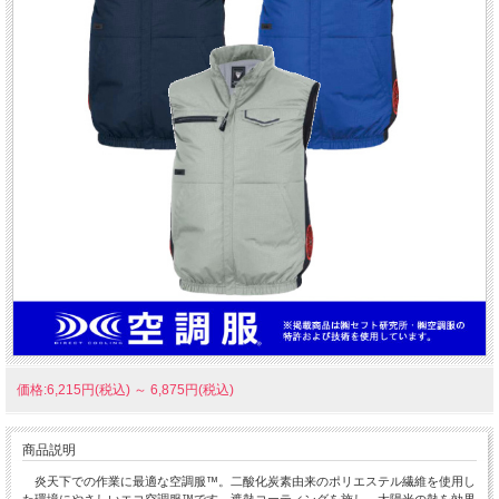
価格:6,215円(税込)
～
6,875円(税込)
商品説明
炎天下での作業に最適な空調服™。二酸化炭素由来のポリエステル繊維を使用し
た環境にやさしいエコ空調服™です。遮熱コーティングを施し、太陽光の熱を効果