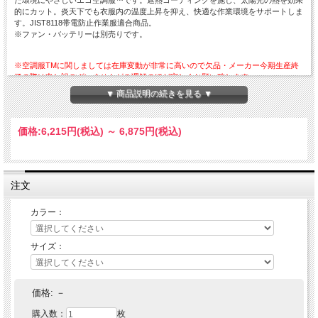
的にカット。炎天下でも衣服内の温度上昇を抑え、快適な作業環境をサポートしま
す。JIST8118帯電防止作業服適合商品。
※ファン・バッテリーは別売りです。
※空調服TMに関しましては在庫変動が非常に高いので欠品・メーカー今期生産終
了の際は申し訳ございませんがご理解のほど宜しくお願い致します。
▼ 商品説明の続きを見る ▼
価格:
6,215円
(税込)
～
6,875円
(税込)
注文
カラー：
サイズ：
価格:
－
購入数：
枚