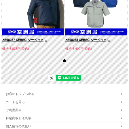
XE98037 XEBEC(ジーベック)...
XE98038 XEBEC(ジーベック)...
価格:6,875円(税込)
～
価格:6,490円(税込)
～
お店のトップへ戻る
カートを見る
ご利用案内
エコ遮熱コーティングタフタ
特定商取引法表示
（ポリエステル１００％）
個人情報の取扱い