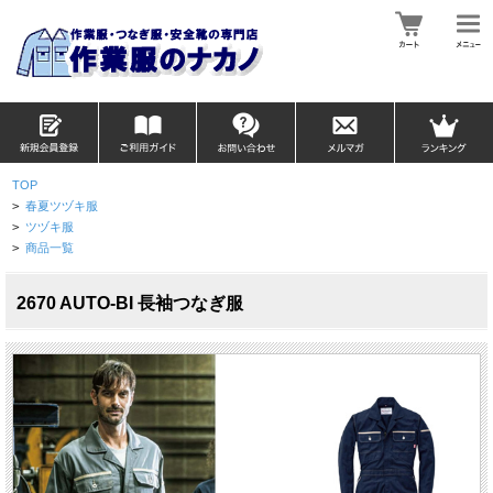
TOP
>
春夏ツヅキ服
>
ツヅキ服
>
商品一覧
2670 AUTO-BI 長袖つなぎ服