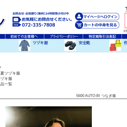
秋・冬ツヅキ服
春・夏ツヅキ服
防寒ツヅキ服
EDWINツヅキ服
スニーカータイプ
安全長靴
レインウ
空調服ア
その他
P
春夏ツヅキ服
ツヅキ服
商品一覧
5600 AUTO-BI つなぎ服