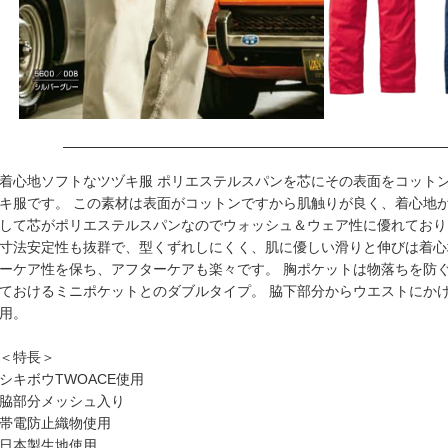
着心地ソフトなツヅキ服 ポリエステルスパンを芯にその表面をコット
キ服です。 この素材は表面がコットンですから肌触りが良く、着心地
して芯がポリエステルスパンなのでウォッシュ＆ウェア性に優れており
寸法安定性も抜群で、型くずれしにくく、肌に優しい滑りと伸びは着心
ーケア性を保ち、アフターケアも楽々です。 胸ポケットは物落ちを防
ておけるミニポケットとのダブルタイプ。 脇下部分からウエストにか
用。
＜特長＞
シキボウTWOACE使用
脇部分メッシュ入り
帯電防止織物使用
日本製生地使用