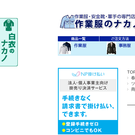
秋・冬作業服
春・夏作業服
レディス作業服
空調服
防寒衣
秋冬 素材・種類別
春夏 素材・種類別
CO-COS
SOWA
TS-DESIGN
ジーベック
バートル
アイトス
秋・冬事務服
春・夏事務服
TO