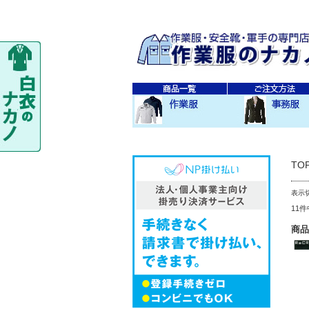
秋・冬作業服
春・夏作業服
レディス作業服
空調服
防寒衣
秋冬 素材・種類別
春夏 素材・種類別
CO-COS
SOWA
TS-DESIGN
ジーベック
バートル
アイトス
秋・冬事務服
春・夏事務服
TO
表示
11
商品