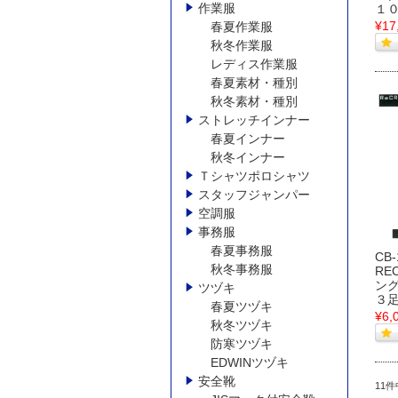
作業服
１
¥17
春夏作業服
秋冬作業服
レディス作業服
春夏素材・種別
秋冬素材・種別
ストレッチインナー
春夏インナー
秋冬インナー
Ｔシャツポロシャツ
スタッフジャンパー
空調服
事務服
春夏事務服
CB
秋冬事務服
RE
ング
ツヅキ
３
春夏ツヅキ
¥6,
秋冬ツヅキ
防寒ツヅキ
EDWINツヅキ
安全靴
11