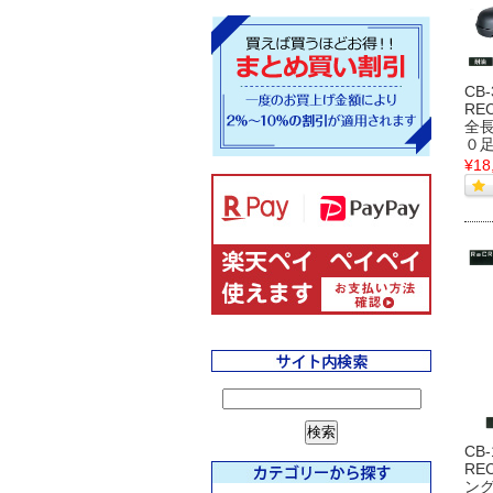
CB-
RE
全
０
¥18
CB
RE
ング