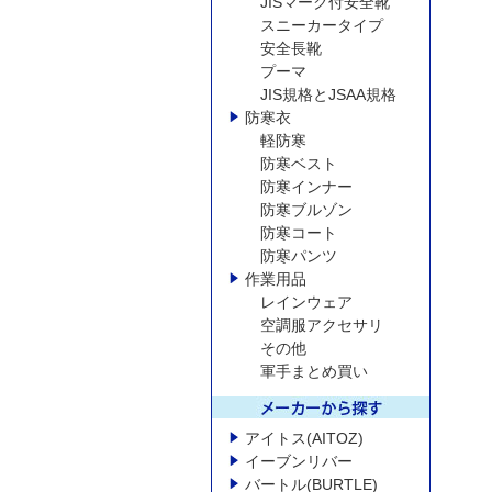
JISマーク付安全靴
スニーカータイプ
安全長靴
プーマ
JIS規格とJSAA規格
防寒衣
軽防寒
防寒ベスト
防寒インナー
防寒ブルゾン
防寒コート
防寒パンツ
作業用品
レインウェア
空調服アクセサリ
その他
軍手まとめ買い
アイトス(AITOZ)
イーブンリバー
バートル(BURTLE)