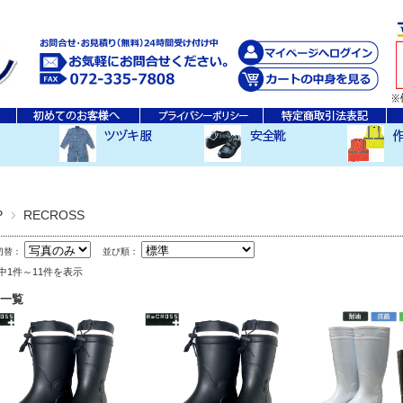
秋・冬ツヅキ服
春・夏ツヅキ服
防寒ツヅキ服
EDWINツヅキ服
スニーカータイプ
安全長靴
レインウ
空調服ア
その他
P
RECROSS
切替：
並び順：
件中1件～11件を表示
一覧