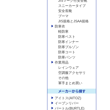
JISマーク付安全靴
スニーカータイプ
安全長靴
プーマ
JIS規格とJSAA規格
防寒衣
軽防寒
防寒ベスト
防寒インナー
防寒ブルゾン
防寒コート
防寒パンツ
作業用品
レインウェア
空調服アクセサリ
その他
軍手まとめ買い
アイトス(AITOZ)
イーブンリバー
バートル(BURTLE)