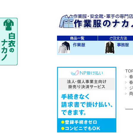
秋・冬作業服
春・夏作業服
レディス作業服
空調服
防寒衣
秋冬 素材・種類別
春夏 素材・種類別
CO-COS
SOWA
TS-DESIGN
ジーベック
バートル
アイトス
秋・冬事務服
春・夏事務服
TO