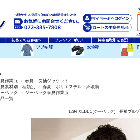
秋・冬ツヅキ服
春・夏ツヅキ服
防寒ツヅキ服
EDWINツヅキ服
スニーカータイプ
安全長靴
レインウ
空調服ア
その他
P
春夏作業服
春夏 長袖ジャケット
春夏素材別・種類別
春夏 ポリエステル・綿混紡
ジーベック
ジーベック春夏作業服
商品一覧
1294 XEBEC(ジーベック) 長袖ブル