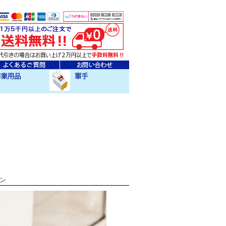
ェア
クセサリー
作業用軍手
ゾン