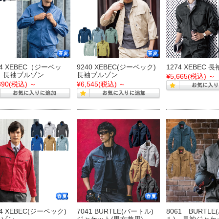
74 XEBEC（ジーベッ
9240 XEBEC(ジーベック)
1274 XEBEC
 長袖ブルゾン
長袖ブルゾン
¥5,665
(税込)
～
390
(税込)
～
¥6,545
(税込)
～
34 XEBEC(ジーベック)
7041 BURTLE(バートル)
8061 BURTL