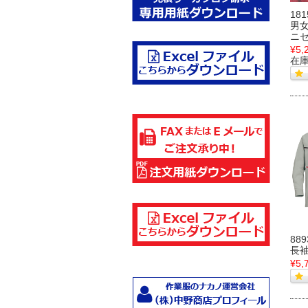
18
男
ニ
¥5,
在
88
長
¥5,