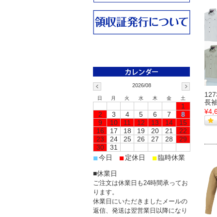
2026/08
12
日
月
火
水
木
金
土
長
1
¥4,
2
3
4
5
6
7
8
9
10
11
12
13
14
15
16
17
18
19
20
21
22
23
24
25
26
27
28
29
30
31
■
■
■
今日
定休日
臨時休業
■休業日
ご注文は休業日も24時間承ってお
ります。
休業日にいただきましたメールの
返信、発送は翌営業日以降になり