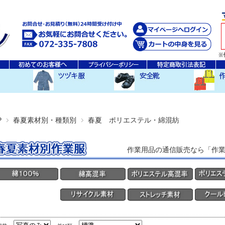
秋・冬ツヅキ服
春・夏ツヅキ服
防寒ツヅキ服
EDWINツヅキ服
スニーカータイプ
安全長靴
レインウ
空調服ア
その他
P
春夏素材別・種類別
春夏 ポリエステル・綿混紡
作業用品の通信販売なら「作