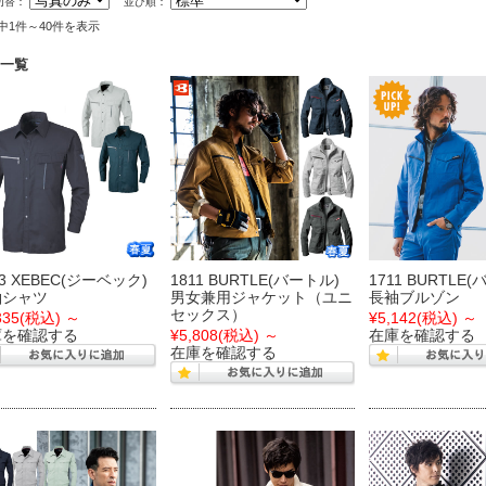
切替：
並び順：
件中1件～40件を表示
一覧
53 XEBEC(ジーベック)
1811 BURTLE(バートル)
1711 BURTLE
袖シャツ
男女兼用ジャケット（ユニ
長袖ブルゾン
セックス）
335
(税込)
～
¥5,142
(税込)
～
庫を確認する
¥5,808
(税込)
～
在庫を確認する
在庫を確認する