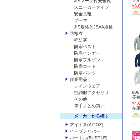
ブ
JISマーク付安全靴
¥6,
スニーカータイプ
安全長靴
プーマ
JIS規格とJSAA規格
防寒衣
軽防寒
防寒ベスト
防寒インナー
防寒ブルゾン
防寒コート
防寒パンツ
作業用品
レインウェア
60
空調服アクセサリ
長
その他
¥4,
軍手まとめ買い
在
アイトス(AITOZ)
イーブンリバー
バートル(BURTLE)