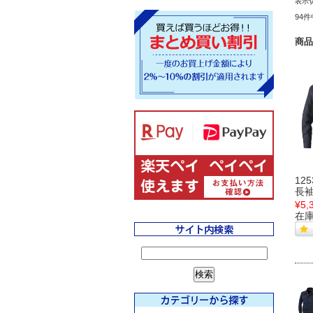
表示
94
商品
12
長
¥5,
在