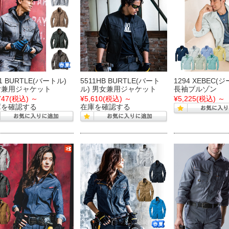
11 BURTLE(バートル)
5511HB BURTLE(バート
1294 XEBEC(
女兼用ジャケット
ル) 男女兼用ジャケット
長袖ブルゾン
747
(税込)
～
¥5,610
(税込)
～
¥5,225
(税込)
～
庫を確認する
在庫を確認する