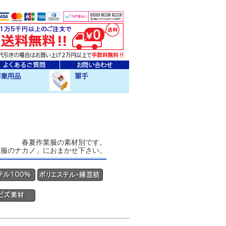
ェア
クセサリー
作業用軍手
春夏作業服の素材別です。
業服のナカノ」におまかせ下さい。