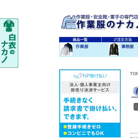
秋・冬作業服
春・夏作業服
レディス作業服
空調服
防寒衣
秋冬 素材・種類別
春夏 素材・種類別
CO-COS
SOWA
TS-DESIGN
ジーベック
バートル
アイトス
秋・冬事務服
春・夏事務服
TO