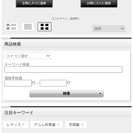
1 / 1ページ
（全8件）
商品検索
キーワード検索
価格帯検索
円 ～
円
注目キーワード
レディス
デニム作業服
空調服