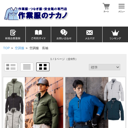
TOP
>
空調服
>
空調服 長袖
1 / 1ページ
（全8件）