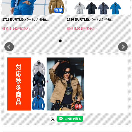
1711 BURTLE(バートル) 長袖...
1716 BURTLE(バートル) 半袖...
価格:5,142円(税込)
～
価格:5,021円(税込)
～
Ｔ／Ｃライトチノ（ポリエステル６５％・綿３５％）
・制電ケア設計