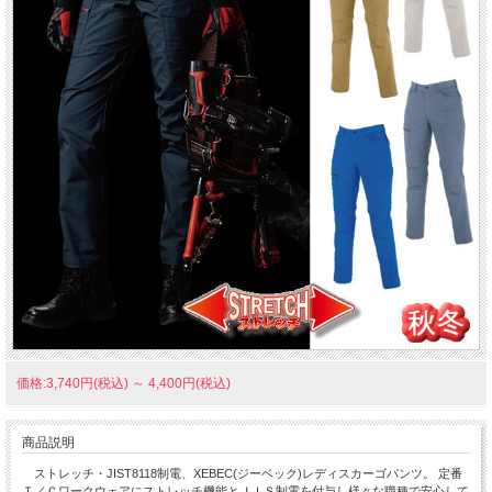
価格:3,740円(税込)
～
4,400円(税込)
商品説明
ストレッチ・JIST8118制電、XEBEC(ジーベック)レディスカーゴパンツ。 定番
Ｔ／Ｃワークウェアにストレッチ機能とＪＩＳ制電を付与し様々な職種で安心して