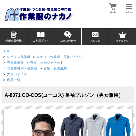
TOP
>
レディス作業服
>
レディス作業服 長袖ブルゾン
>
春夏作業服
>
春夏 長袖ジャケット
>
春夏素材別・種類別
>
春夏 裏綿混紡
>
大きいサイズ
>
商品一覧
A-8071 CO-COS(コーコス) 長袖ブルゾン（男女兼用）