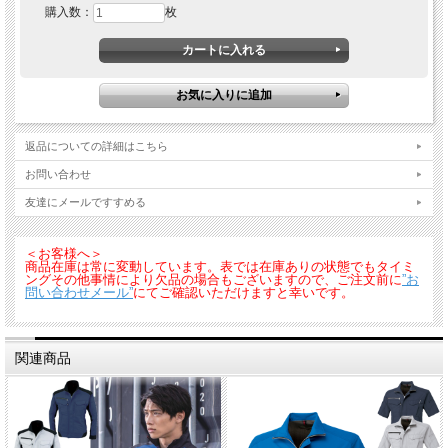
購入数：
枚
返品についての詳細はこちら
お問い合わせ
友達にメールですすめる
＜お客様へ＞
商品在庫は常に変動しています。表では在庫ありの状態でもタイミ
ングその他事情により欠品の場合もございますので、ご注文前に
”お
問い合わせメール”
にてご確認いただけますと幸いです。
関連商品
■素材：裏綿トロピカル
（ポリエステル８５％・綿１５％）
・樹脂ドットボタン
・樹脂ファスナー