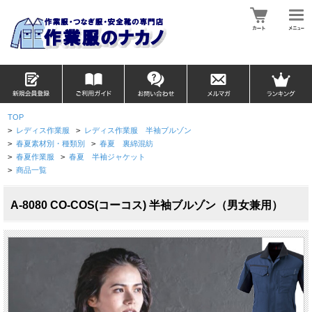
TOP
>
レディス作業服
>
レディス作業服 半袖ブルゾン
>
春夏素材別・種類別
>
春夏 裏綿混紡
>
春夏作業服
>
春夏 半袖ジャケット
>
商品一覧
A-8080 CO-COS(コーコス) 半袖ブルゾン（男女兼用）