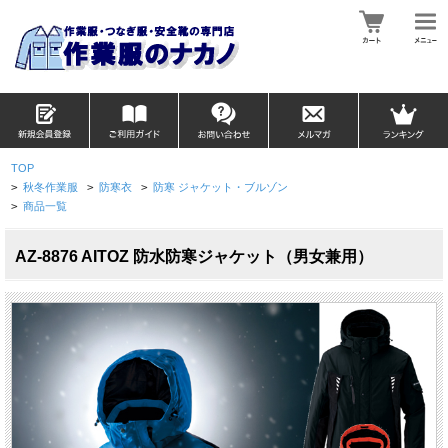
TOP
>
秋冬作業服
>
防寒衣
>
防寒 ジャケット・ブルゾン
>
商品一覧
AZ-8876 AITOZ 防水防寒ジャケット（男女兼用）