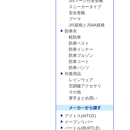
JISマーク付安全靴
スニーカータイプ
安全長靴
プーマ
JIS規格とJSAA規格
防寒衣
軽防寒
防寒ベスト
防寒インナー
防寒ブルゾン
防寒コート
防寒パンツ
作業用品
レインウェア
空調服アクセサリ
その他
軍手まとめ買い
アイトス(AITOZ)
イーブンリバー
バートル(BURTLE)