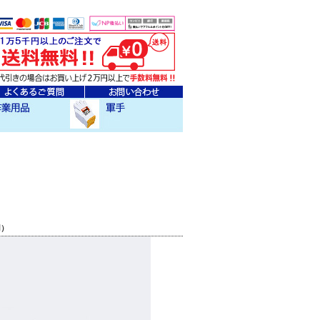
ェア
クセサリー
作業用軍手
用）