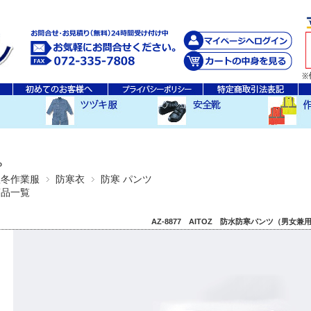
秋・冬ツヅキ服
春・夏ツヅキ服
防寒ツヅキ服
EDWINツヅキ服
スニーカータイプ
安全長靴
レインウ
空調服ア
その他
P
秋冬作業服
防寒衣
防寒 パンツ
商品一覧
AZ-8877 AITOZ 防水防寒パンツ（男女兼