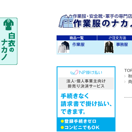
秋・冬作業服
春・夏作業服
レディス作業服
空調服
防寒衣
秋冬 素材・種類別
春夏 素材・種類別
CO-COS
SOWA
TS-DESIGN
ジーベック
バートル
アイトス
秋・冬事務服
春・夏事務服
TO