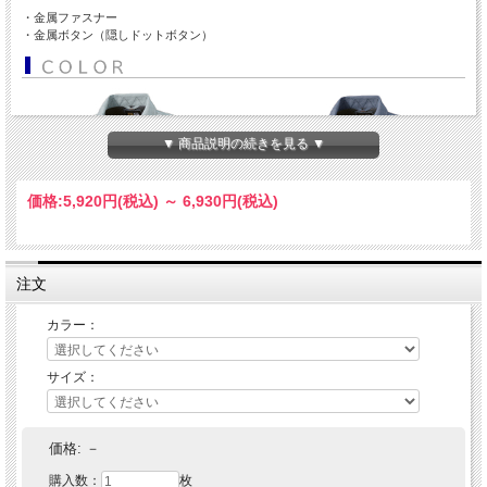
・金属ファスナー
・金属ボタン（隠しドットボタン）
▼ 商品説明の続きを見る ▼
価格:
5,920円
(税込)
～
6,930円
(税込)
注文
カラー：
サイズ：
価格:
－
購入数：
枚