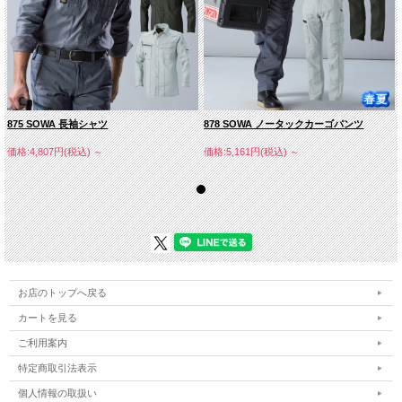
875 SOWA 長袖シャツ
878 SOWA ノータックカーゴパンツ
価格:4,807円(税込)
～
価格:5,161円(税込)
～
お店のトップへ戻る
綿６０％・ポリエステル４０％
カートを見る
ご利用案内
特定商取引法表示
個人情報の取扱い