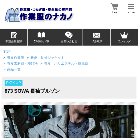
TOP
>
春夏作業服
>
春夏 長袖ジャケット
>
春夏素材別・種類別
>
春夏 ポリエステル・綿混紡
>
商品一覧
PICK UP
873 SOWA 長袖ブルゾン