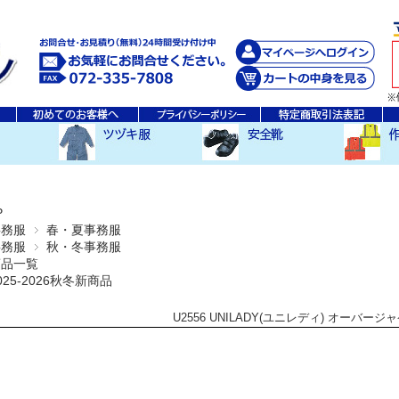
秋・冬ツヅキ服
春・夏ツヅキ服
防寒ツヅキ服
EDWINツヅキ服
スニーカータイプ
安全長靴
レインウ
空調服ア
その他
P
事務服
春・夏事務服
事務服
秋・冬事務服
商品一覧
025-2026秋冬新商品
U2556 UNILADY(ユニレディ) オーバージ