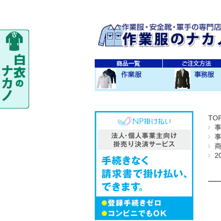
秋・冬作業服
春・夏作業服
レディス作業服
空調服
防寒衣
秋冬 素材・種類別
春夏 素材・種類別
CO-COS
SOWA
TS-DESIGN
ジーベック
バートル
アイトス
秋・冬事務服
春・夏事務服
TO
2