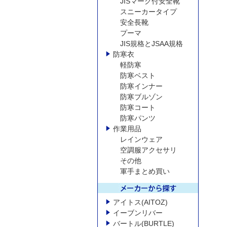
JISマーク付安全靴
スニーカータイプ
安全長靴
プーマ
JIS規格とJSAA規格
防寒衣
軽防寒
防寒ベスト
防寒インナー
防寒ブルゾン
防寒コート
防寒パンツ
作業用品
レインウェア
空調服アクセサリ
その他
軍手まとめ買い
アイトス(AITOZ)
イーブンリバー
バートル(BURTLE)