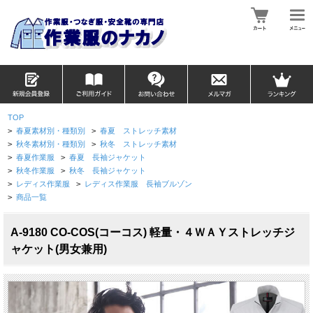
TOP
>
春夏素材別・種類別
>
春夏 ストレッチ素材
>
秋冬素材別・種類別
>
秋冬 ストレッチ素材
>
春夏作業服
>
春夏 長袖ジャケット
>
秋冬作業服
>
秋冬 長袖ジャケット
>
レディス作業服
>
レディス作業服 長袖ブルゾン
>
商品一覧
A-9180 CO-COS(コーコス) 軽量・４ＷＡＹストレッチジ
ャケット(男女兼用)