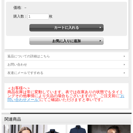
価格:
－
購入数：
枚
重さが従来のＴＣ素材の約半分！超軽量シリーズ。伸長率タテ・ヨコ20％以上の
ストレッチ素材でノンストレスな着用感。オールシーズン対応素材を使用しまし
た。SS、Sサイズは女性対応シルエットです
返品についての詳細はこちら
お問い合わせ
友達にメールですすめる
＜お客様へ＞
商品在庫は常に変動しています。表では在庫ありの状態でもタイミ
ングその他事情により欠品の場合もございますので、ご注文前に
”お
問い合わせメール”
にてご確認いただけますと幸いです。
関連商品