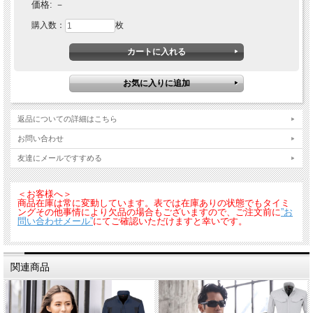
価格:
－
購入数：
枚
重さが従来のＴＣ素材の約半分！超軽量シリーズ。伸長率タテ・ヨコ20％以上の
ストレッチ素材でノンストレスな着用感。オールシーズン対応素材を使用しまし
た。SS、Sサイズは女性対応シルエットです
返品についての詳細はこちら
お問い合わせ
友達にメールですすめる
＜お客様へ＞
商品在庫は常に変動しています。表では在庫ありの状態でもタイミ
ングその他事情により欠品の場合もございますので、ご注文前に
”お
問い合わせメール”
にてご確認いただけますと幸いです。
関連商品