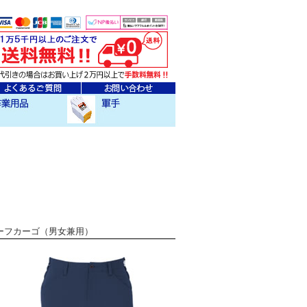
ェア
クセサリー
作業用軍手
チハーフカーゴ（男女兼用）