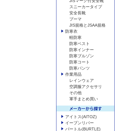
JISマーク付安全靴
スニーカータイプ
安全長靴
プーマ
JIS規格とJSAA規格
防寒衣
軽防寒
防寒ベスト
防寒インナー
防寒ブルゾン
防寒コート
防寒パンツ
作業用品
レインウェア
空調服アクセサリ
その他
軍手まとめ買い
アイトス(AITOZ)
イーブンリバー
バートル(BURTLE)