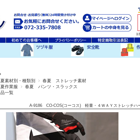
秋・冬ツヅキ服
春・夏ツヅキ服
防寒ツヅキ服
EDWINツヅキ服
スニーカータイプ
安全長靴
レインウ
空調服ア
その他
P
春夏素材別・種類別
春夏 ストレッチ素材
春夏作業服
春夏 パンツ・スラックス
商品一覧
A-9186 CO-COS(コーコス) 軽量・４ＷＡＹストレッ