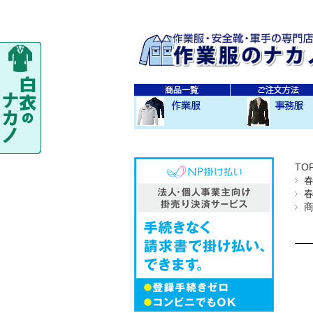
秋・冬作業服
春・夏作業服
レディス作業服
空調服
防寒衣
秋冬 素材・種類別
春夏 素材・種類別
CO-COS
SOWA
TS-DESIGN
ジーベック
バートル
アイトス
秋・冬事務服
春・夏事務服
TO