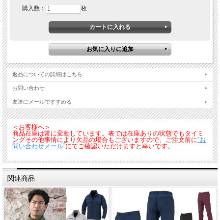
購入数：
枚
濃淡を活かしたワンカラー配色で、シンプルながらオリジナリティ溢れるデザイ
ンを実現。上下別カラーでのコーディネートも可能で、色で魅せるモンバレーノら
しい自由なスタイルの長袖シャツ。
返品についての詳細はこちら
お問い合わせ
友達にメールですすめる
＜お客様へ＞
商品在庫は常に変動しています。表では在庫ありの状態でもタイミ
ングその他事情により欠品の場合もございますので、ご注文前に
”お
問い合わせメール”
にてご確認いただけますと幸いです。
関連商品