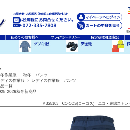
秋・冬ツヅキ服
春・夏ツヅキ服
防寒ツヅキ服
EDWINツヅキ服
スニーカータイプ
安全長靴
レインウ
空調服ア
その他
P
秋冬作業服
秋冬 パンツ
レディス作業服
レディス作業服 パンツ
商品一覧
025-2026秋冬新商品
MB25103 CO-COS(コーコス) エコ・裏綿スト