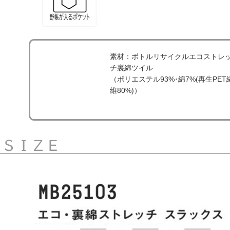
素材：ボトルリサイクルエコストレ
チ裏綿ツイル
（ポリエステル93%･綿7%(再生PET
維80%)）