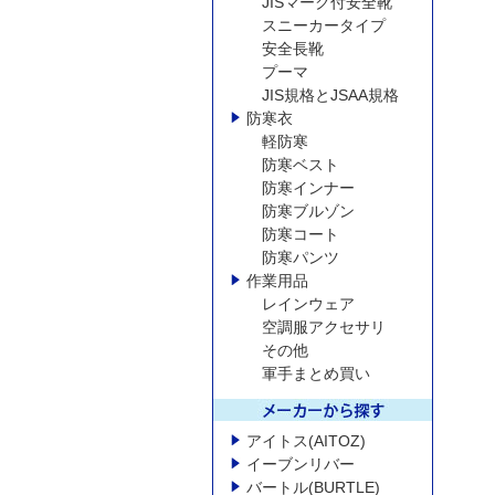
JISマーク付安全靴
スニーカータイプ
安全長靴
プーマ
JIS規格とJSAA規格
防寒衣
軽防寒
防寒ベスト
防寒インナー
防寒ブルゾン
防寒コート
防寒パンツ
作業用品
レインウェア
空調服アクセサリ
その他
軍手まとめ買い
アイトス(AITOZ)
イーブンリバー
バートル(BURTLE)