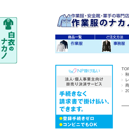
秋・冬作業服
春・夏作業服
レディス作業服
空調服
防寒衣
秋冬 素材・種類別
春夏 素材・種類別
CO-COS
SOWA
TS-DESIGN
ジーベック
バートル
アイトス
秋・冬事務服
春・夏事務服
TO
2